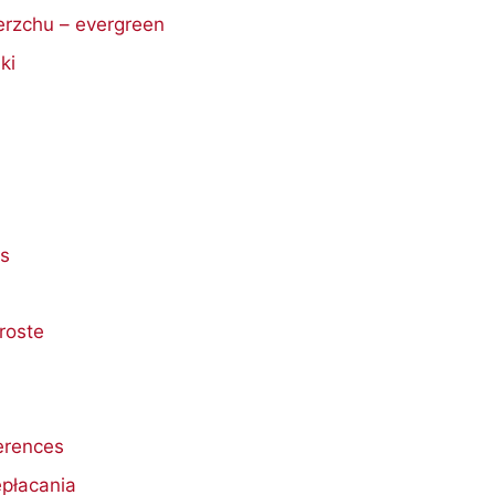
rzchu – evergreen
ki
s
roste
erences
płacania