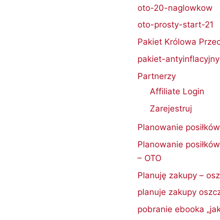
oto-20-naglowkow
oto-prosty-start-21
Pakiet Królowa Prz
pakiet-antyinflacyjny
Partnerzy
Affiliate Login
Zarejestruj
Planowanie posiłków
Planowanie posiłków
– OTO
Planuję zakupy – os
planuje zakupy oszc
pobranie ebooka „ja