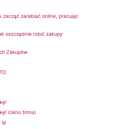
 zacząć zarabiać online, pracując
ak oszczędnie robić zakupy
ych Zakupów
OTO
kę!
kę! (okno btms)
 lp