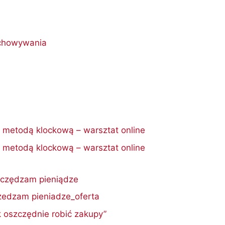
echowywania
 metodą klockową – warsztat online
 metodą klockową – warsztat online
zczędzam pieniądze
zedzam pieniadze_oferta
k oszczędnie robić zakupy”