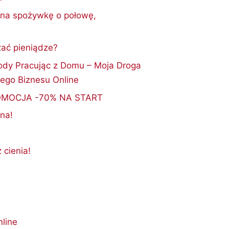
 na spożywkę o połowę,
.
ać pieniądze?
ody Pracując z Domu – Moja Droga
ego Biznesu Online
MOCJA -70% NA START
na!
 cienia!
nline