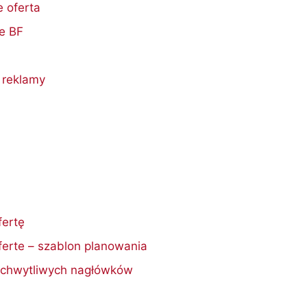
e oferta
se BF
i
 reklamy
fertę
ferte – szablon planowania
0 chwytliwych nagłówków