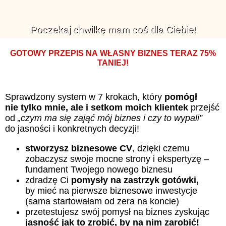
Poczekaj chwilkę mam coś dla Ciebie!
GOTOWY PRZEPIS NA WŁASNY BIZNES TERAZ 75%
TANIEJ!
Sprawdzony system w 7 krokach, który
pomógł
nie tylko mnie, ale i setkom moich klientek
przejść
od
„czym ma się zająć mój biznes i czy to wypali”
do jasności i konkretnych decyzji!
stworzysz biznesowe CV
, dzięki czemu
zobaczysz swoje mocne strony i ekspertyzę –
fundament Twojego nowego biznesu
zdradzę Ci
pomysły na zastrzyk gotówki,
by mieć na pierwsze biznesowe inwestycje
(sama startowałam od zera na koncie)
przetestujesz swój pomysł na biznes zyskując
jasność jak to zrobić, by na nim zarobić!