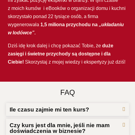
mi zyskać pozycję ekspertki w branży. W tym czasie
z moich kursów i eBooków o organizacji domu i kuchni
skorzystało ponad 22 tysiące osób, a firma
wygenerowała
1,5 miliona przychodu na
„układaniu
w lodówce”
.
Dziś idę krok dalej i chcę pokazać Tobie, że
duże
zasięgi i świetne przychody są dostępne i dla
Ciebie!
Skorzystaj z mojej wiedzy i ekspertyzy już dziś!
FAQ
Ile czasu zajmie mi ten kurs?
Czy kurs jest dla mnie, jeśli nie mam
doświadczenia w biznesie?