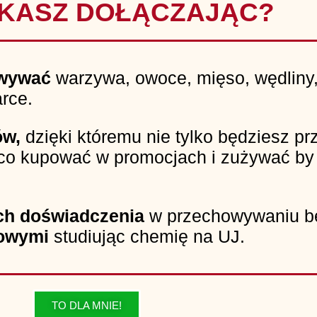
SKASZ DOŁĄCZAJĄC?
owywać
warzywa, owoce, mięso, wędliny,
arce.
ów,
dzięki któremu nie tylko będziesz p
 co kupować w promocjach i zużywać by 
ach doświadczenia
w przechowywaniu b
kowymi
studiując chemię na UJ.
TO DLA MNIE!