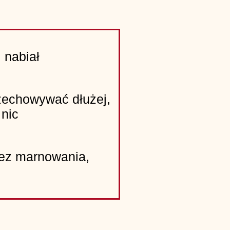
 nabiał
rzechowywać dłużej,
nic
ez marnowania,