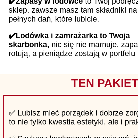
✔️Zapasy
w lodówce
to Twój podręc
sklep, zawsze masz tam składniki na
pełnych dań, które lubicie.
✔️Lodówka i zamrażarka to Twoja
skarbonka,
nic się nie marnuje, zap
rotują, a pieniądze zostają w portfelu
TEN PAKIET
✅ Lubisz mieć porządek i dobrze zo
to nie tylko kwestia estetyki, ale i p