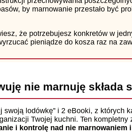
nstrukcji przechowywania poszczególny
apasów, by marnowanie przestało być pr
wiesz, że potrzebujesz konkretów w jed
yrzucać pieniądze do kosza raz na za
uję nie marnuję składa s
 swoją lodówkę” i 2 eBooki, z których 
anizacji Twojej kuchni. Ten kompletny 
nie i kontrolę nad nie marnowaniem 