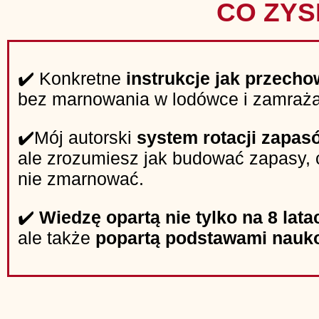
CO ZY
✔️ Konkretne
instrukcje jak przech
bez marnowania w lodówce i zamraż
✔️Mój autorski
system rotacji zapas
ale zrozumiesz jak budować zapasy,
nie zmarnować.
✔️
Wiedzę opartą nie tylko na 8 lat
ale także
popartą podstawami nau