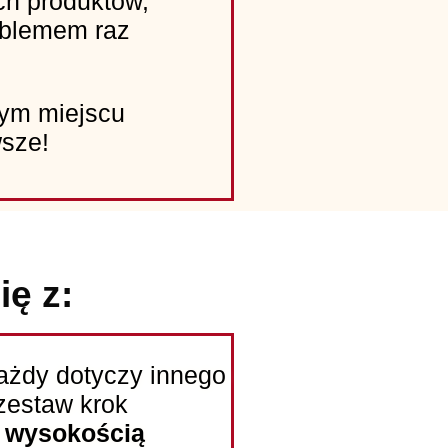
ch produktów,
oblemem raz
nym miejscu
wsze!
ię z:
każdy dotyczy innego
zestaw krok
i wysokością