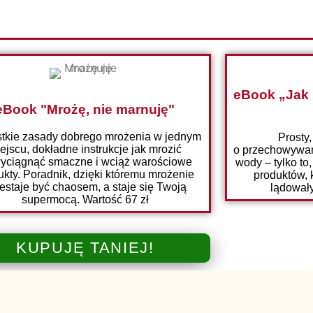
eBook „Jak
eBook "Mrożę, nie marnuję"
tkie zasady dobrego mrożenia w jednym
Prosty
ejscu, dokładne instrukcje jak mrozić
o przechowywan
yciągnąć smaczne i wciąż warościowe
wody – tylko to
ukty. Poradnik, dzięki któremu mrożenie
produktów, k
estaje być chaosem, a staje się Twoją
lądowały
supermocą. Wartość 67 zł
KUPUJĘ TANIEJ!