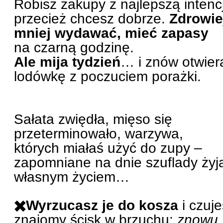
Robisz zakupy z najlepszą intenc
przecież chcesz dobrze.
Zdrowiej
mniej wydawać, mieć zapasy
na czarną godzinę.
Ale mija tydzień
… i znów otwier
lodówkę z poczuciem porażki.
Sałata zwiędła, mięso się
przeterminowało, warzywa,
których miałaś użyć do zupy –
zapomniane na dnie szuflady żyj
własnym życiem…
✖️Wyrzucasz je do kosza
i czuje
znajomy ścisk w brzuchu:
znowu