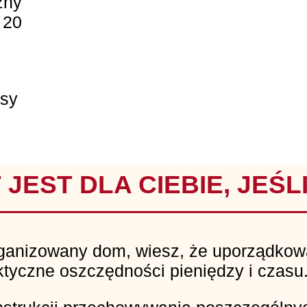
zny
 20
asy
 JEST DLA CIEBIE, JEŚLI
rganizowany dom, wiesz, że uporządko
raktyczne oszczędności pieniędzy i czasu