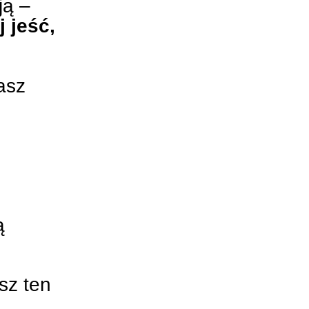
ją –
 jeść,
asz
ą
sz ten