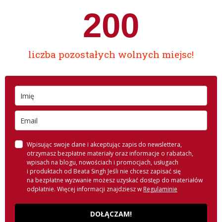
200
liczba pozostałych wolnych miejsc!
Wpisując swoje dane i akceptując zapis do newslettera,
otrzymasz bezpłatne materiały oraz informacje o rabatach,
wpisach na blogu, nowościach i promocjach, usługach
i produktach od Beata Singh Jeśli nie chcesz zapisać się
na bezpłatne wyzwanie możesz uzyskać dostęp do materiałów
odpłatnie. Więcej informacji znajdziesz w
Regulaminie
DOŁĄCZAM!