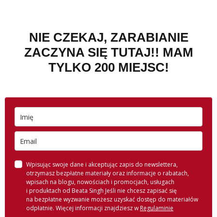
NIE CZEKAJ, ZARABIANIE
ZACZYNA SIĘ TUTAJ!!
MAM
TYLKO 200 MIEJSC!
Wpisując swoje dane i akceptując zapis do newslettera,
otrzymasz bezpłatne materiały oraz informacje o rabatach,
wpisach na blogu, nowościach i promocjach, usługach
i produktach od Beata Singh Jeśli nie chcesz zapisać się
na bezpłatne wyzwanie możesz uzyskać dostęp do materiałów
odpłatnie. Więcej informacji znajdziesz w
Regulaminie