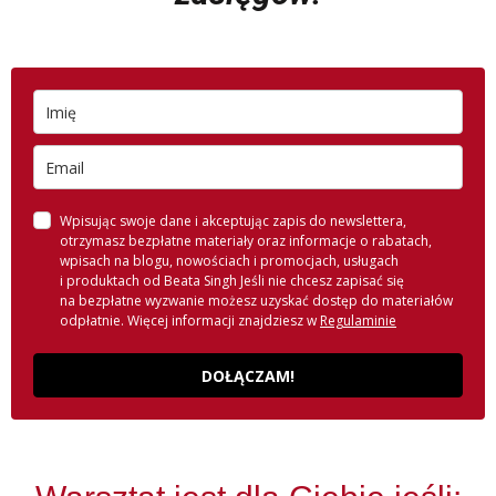
Wpisując swoje dane i akceptując zapis do newslettera,
otrzymasz bezpłatne materiały oraz informacje o rabatach,
wpisach na blogu, nowościach i promocjach, usługach
i produktach od Beata Singh Jeśli nie chcesz zapisać się
na bezpłatne wyzwanie możesz uzyskać dostęp do materiałów
odpłatnie. Więcej informacji znajdziesz w
Regulaminie
DOŁĄCZAM!