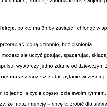
na kolanach, próbując zbudować coś swojego p
lekcje,
bo kto ma 3h by zasiąść i chłonąć w sp
przerabiać jedną dziennie, bez ciśnienia.
 możesz się uczyć gotując, spacerując, składaj
mpulsu, wystarczy jedno zdanie od dziewczyn, 
ć nie musisz
możesz zadać pytanie wcześniej i
n to jedno, a życie często idzie swoim rytmem.
zy, że masz intencję – chcę to zrobić dla siebie