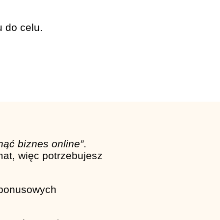
u do celu.
nąć biznes online”
.
at, więc potrzebujesz
 bonusowych