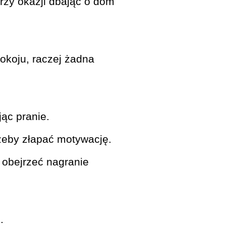
rzy okazji dbając o dom
okoju, raczej żadna
ąc pranie.
żeby złapać motywację.
 obejrzeć nagranie
.