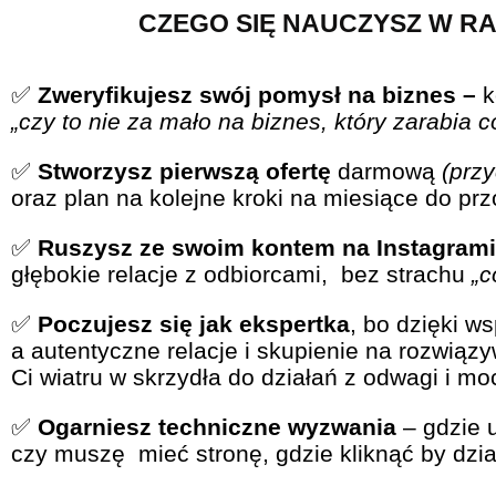
CZEGO SIĘ NAUCZYSZ W RA
✅
Zweryfikujesz swój pomysł na biznes –
k
„czy to nie za mało na biznes, który zarabia 
✅
Stworzysz pierwszą ofertę
darmową
(przy
oraz plan na kolejne kroki na miesiące do pr
✅
Ruszysz ze swoim kontem na Instagram
głębokie relacje z odbiorcami, bez strachu
„c
✅
Poczujesz się jak ekspertka
, bo dzięki w
a autentyczne relacje i skupienie na rozwią
Ci wiatru w skrzydła do działań z odwagi i mo
✅
Ogarniesz techniczne wyzwania
– gdzie u
czy muszę mieć stronę, gdzie kliknąć by dz