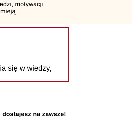
dzi, motywacji,
umieją.
nia się w wiedzy,
o
dostajesz na zawsze!