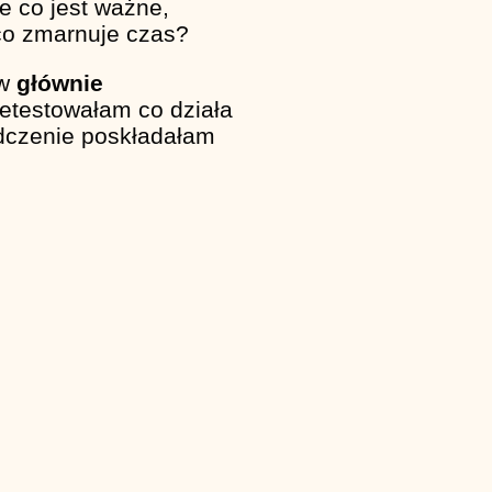
e co jest ważne,
 co zmarnuje czas?
ów
głównie
etestowałam co działa
iadczenie poskładałam