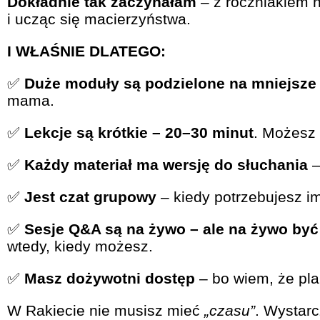
Dokładnie tak zaczynałam
– z roczniakiem 
i ucząc się macierzyństwa.
I WŁAŚNIE DLATEGO:
✅
Duże moduły są podzielone na mniejsze 
mama.
✅
Lekcje są krótkie – 20–30 minut
. Możesz 
✅
Każdy materiał ma wersję do słuchania
–
✅
Jest czat grupowy
– kiedy potrzebujesz i
✅
Sesje Q&A są na żywo – ale na żywo by
wtedy, kiedy możesz.
✅
Masz dożywotni dostęp
– bo wiem, że pla
W Rakiecie nie musisz mieć
„czasu”
. Wystarc