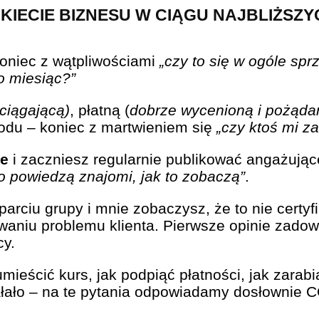
KIECIE BIZNESU W CIĄGU NAJBLIŻSZYC
oniec z wątpliwościami
„czy to się w ogóle spr
co miesiąc?”
ciągającą)
, płatną (
dobrze wycenioną i pożądan
zodu – koniec z martwieniem się
„czy ktoś mi za
ie
i zaczniesz regularnie publikować angażując
o powiedzą znajomi, jak to zobaczą”
.
sparciu grupy i mnie zobaczysz, że to nie certyf
zywaniu problemu klienta. Pierwsze opinie zad
cy.
mieścić kurs, jak podpiąć płatności, jak zarab
iałało – na te pytania odpowiadamy dosłownie