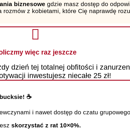
kania biznesowe
gdzie masz dostęp do odpowie
a rozmów z kobietami, które Cię naprawdę roz
oliczmy więc raz jeszcze
dy dzień tej totalnej obfitości i zanurze
tywacji inwestujesz niecałe 25 zł!
rbucksie! ☕️
dziewczynami i nawet dostęp do czatu grupoweg
żesz
skorzystać z rat 10×0%.