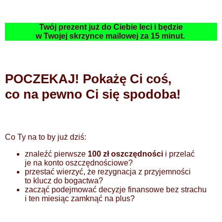
Twój prezent już do Ciebie leci i będzie
w Twojej skrzynce mailowej za 15 minut.
POCZEKAJ! Pokażę Ci coś,
co na pewno Ci się spodoba!
Co Ty na to by już dziś:
znaleźć pierwsze
100 zł oszczędności
i przelać
je na konto oszczędnościowe?
przestać wierzyć, że rezygnacja z przyjemności
to klucz do bogactwa?
zacząć podejmować decyzje finansowe bez strachu
i ten miesiąc zamknąć na plus?