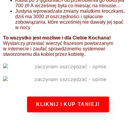
Kasia po 5 tygodniach od przerobienia go odłożyła
700 zł! A wcześniej była co miesiąc na minusie…
Justyna wprowadzała zmiany malutkimi kroczkami,
dziś ma 3000 zł oszczędności i spłacone
zobowiązania, które wcześniej nie dawały jej spać
w nocy
To wszystko jest możliwe i dla Ciebie Kochana!
Wystarczy przestać wierzyć frazesom powtarzanym
w internecie i zaufać sprawdzonemu systemowi
stworzonemu dla kobiet przez kobietę.
KLIKNIJ I KUP TANIEJ!