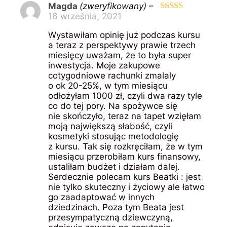
Magda
(zweryfikowany)
–
16 września, 2021
Oceniono
5
na 5
Wystawiłam opinię już podczas kursu
a teraz z perspektywy prawie trzech
miesięcy uważam, że to była super
inwestycja. Moje zakupowe
cotygodniowe rachunki zmalaly
o ok 20-25%, w tym miesiącu
odłożyłam 1000 zł, czyli dwa razy tyle
co do tej pory. Na spożywce się
nie skończyło, teraz na tapet wzięłam
moją największą słabość, czyli
kosmetyki stosując metodologię
z kursu. Tak się rozkręciłam, że w tym
miesiącu przerobiłam kurs finansowy,
ustaliłam budżet i działam dalej.
Serdecznie polecam kurs Beatki : jest
nie tylko skuteczny i życiowy ale łatwo
go zaadaptować w innych
dziedzinach. Poza tym Beata jest
przesympatyczną dziewczyną,