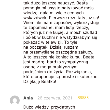
tak dużo jeszcze nauczyć. Beata
pomogła mi usystematyzować moją
wiedzę, dała mi wiele cennych
wskazówek. Pierwsze rezultaty już są!
Wiem, ile mam zapasów, wykorzystuję
te zapomniane, mam listę rzeczy,
których już nie kupię, a moich szuflad
i półek w kuchni nie wstydziłabym się
pokazać w telewizji. To tyle
na początek! Dzisiaj ruszam
na przemyślane oszczędne zakupy.
A to jeszcze nie koniec kursu. Beata
jest mądrą, bardzo sympatyczną
osobą z mega praktycznym
podejściem do życia. Rozwiązania,
które proponuje są proste i skuteczne.
Dziękuję Beatko!
Ania
–
26 czerwca, 2021
Oceniono
5
Dużo wiedzy, przydatnych
na 5