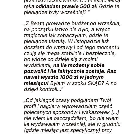
przerosły oczekiwania. Co miesiąc lekką
ręką
odkładam prawie 500 zł
! Gdzie te
pieniądze były wcześniej?
”
„Z Beatą prowadzę budżet od września,
na początku łatwo nie było, a wręcz
tragicznie jak zobaczyłam, gdzie te
pieniądze ulatują. W listopadzie już
doszłam do wprawy i od tego momentu
czuję się mega stabilnie i bezpiecznie,
bo widzę co dzieje się z moimi
wydatkami,
na ile możemy sobie
pozwolić i ile faktycznie zostaje.
Raz
nawet wyszło 1000 zł w jednym
miesiącu!
Byłam w szoku SKĄD? A no
dzięki kontroli…
”
„Od jakiegoś czasy podglądam Twój
profil i najpierw wprowadziłam część
polecanych sposobów i wskazówek […]
nie wiem ile oszczędziłam, bo nie wiem
ile wydawałam wcześniej, ale w grudniu
(gdzie miesiąc jest specyficzny) przy