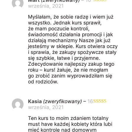
września, 2021
Oceniono
5
na 5
Myślałam, że sobie radzę i wiem już
wszystko. Jednak kurs sprawił,
że mam poczucie kontroli,
świadomość działania promocji i jak
działają mechanizmy Nasze jak już
jesteśmy w sklepie. Kurs otwiera oczy
i sprawia, że zakupy spożywcze stały
się szybkie, łatwe i przyjemne.
Zdecydowanie najlepszy zakup tego
roku – kurs! żałuje, że nie mogłam
go zrobić zanim wyprowadziłam się
od rodziców.
Kasia
(zweryfikowany)
–
16
września, 2021
Oceniono
5
na 5
Ten kurs to moim zdaniem totalny
must have każdej kobiety która lubi
mieć kontrolę nad domowym