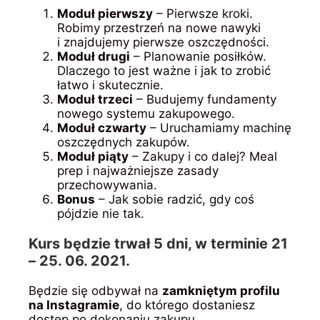
Moduł pierwszy
– Pierwsze kroki.
Robimy przestrzeń na nowe nawyki
i znajdujemy pierwsze oszczędności.
Moduł drugi
– Planowanie posiłków.
Dlaczego to jest ważne i jak to zrobić
łatwo i skutecznie.
Moduł trzeci
– Budujemy fundamenty
nowego systemu zakupowego.
Moduł czwarty
– Uruchamiamy machinę
oszczędnych zakupów.
Moduł piąty
– Zakupy i co dalej? Meal
prep i najważniejsze zasady
przechowywania.
Bonus
– Jak sobie radzić, gdy coś
pójdzie nie tak.
Kurs będzie trwał 5 dni, w terminie 21
– 25. 06. 2021.
Będzie się odbywał na
zamkniętym profilu
na Instagramie
, do którego dostaniesz
dostęp po dokonaniu zakupu.