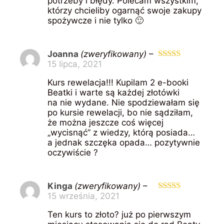
potrzeby i błędy. Polecam wszystkim,
którzy chcieliby ogarnąć swoje zakupy
spożywcze i nie tylko 🙂
Joanna
(zweryfikowany)
–
15 lipca, 2021
Oceniono
5
na 5
Kurs rewelacja!!! Kupilam 2 e-booki
Beatki i warte są każdej złotówki
na nie wydane. Nie spodziewałam się
po kursie rewelacji, bo nie sądziłam,
że można jeszcze coś więcej
„wycisnąć” z wiedzy, którą posiada…
a jednak szczęka opada… pozytywnie
oczywiście ?
Kinga
(zweryfikowany)
–
15 września, 2021
Oceniono
5
na 5
Ten kurs to złoto? już po pierwszym