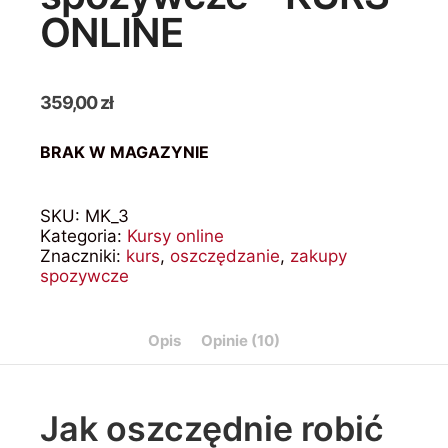
ONLINE
359,00
zł
BRAK W MAGAZYNIE
SKU:
MK_3
Kategoria:
Kursy online
Znaczniki:
kurs
,
oszczędzanie
,
zakupy
spozywcze
Opis
Opinie (10)
Jak oszczędnie robić