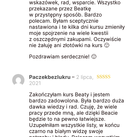
wskazówek, rad, wsparcie. Wszystko
przekazane przez Beatkę
w przystępny sposób. Bardzo
polecam. Byłam sceptycznie
nastawiona i te kilka dni kursu zmieniły
moje spojrzenie na wiele kwestii
z oszczędnymi zakupami. Oczywiście
nie żałuję ani złotówki na kurs 🙂
Pozdrawiam serdecznie! 🙂
Paczekbezlukru
–
2 lipca,
2021
Oceniono
5
na 5
Zakończyłam kurs Beaty i jestem
bardzo zadowolona. Była bardzo duża
dawka wiedzy i rad. Czuję, że wiele
pracy przede mną, ale dzięki Beacie
będzie to na pewno łatwiejsze.
Uzupełniłam wszystkie listy, w końcu
czarno na białym widzę swoje