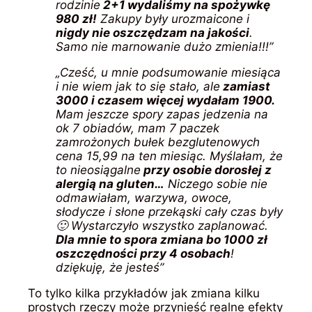
rodzinie
2+1 wydaliśmy na spożywkę
980 zł!
Zakupy były urozmaicone i
nigdy nie oszczędzam na jakości
.
Samo nie marnowanie dużo zmienia!!!”
„Cześć, u mnie podsumowanie miesiąca
i nie wiem jak to się stało, ale
zamiast
3000 i czasem więcej wydałam 1900.
Mam jeszcze spory zapas jedzenia na
ok 7 obiadów, mam 7 paczek
zamrożonych bułek bezglutenowych
cena 15,99 na ten miesiąc. Myślałam, że
to nieosiągalne
przy osobie dorosłej z
alergią na gluten…
Niczego sobie nie
odmawiałam, warzywa, owoce,
słodycze i słone przekąski cały czas były
🙂 Wystarczyło wszystko zaplanować.
Dla mnie to spora zmiana bo 1000 zł
oszczędności przy 4 osobach
!
dziękuję, że jesteś”
To tylko kilka przykładów jak zmiana kilku
prostych rzeczy może przynieść realne efekty