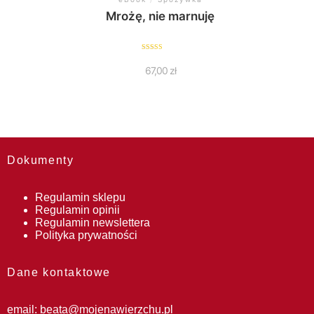
Mrożę, nie marnuję
Oceniono
5.00
67,00
zł
na 5
Dokumenty
Regulamin sklepu
Regulamin opinii
Regulamin newslettera
Polityka prywatności
Dane kontaktowe
email:
beata@mojenawierzchu.pl