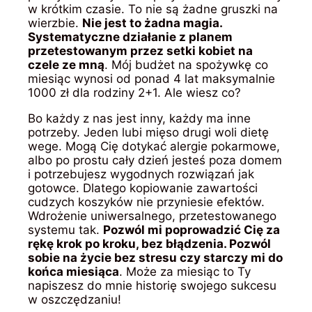
w krótkim czasie. To nie są żadne gruszki na
wierzbie.
Nie jest to żadna magia.
Systematyczne działanie z planem
przetestowanym przez setki kobiet na
czele ze mną
. Mój budżet na spożywkę co
miesiąc wynosi od ponad 4 lat maksymalnie
1000 zł dla rodziny 2+1. Ale wiesz co?
Bo każdy z nas jest inny, każdy ma inne
potrzeby. Jeden lubi mięso drugi woli dietę
wege. Mogą Cię dotykać alergie pokarmowe,
albo po prostu cały dzień jesteś poza domem
i potrzebujesz wygodnych rozwiązań jak
gotowce. Dlatego kopiowanie zawartości
cudzych koszyków nie przyniesie efektów.
Wdrożenie uniwersalnego, przetestowanego
systemu tak.
Pozwól mi poprowadzić Cię za
rękę krok po kroku, bez błądzenia. Pozwól
sobie na życie bez stresu czy starczy mi do
końca miesiąca
. Może za miesiąc to Ty
napiszesz do mnie historię swojego sukcesu
w oszczędzaniu!