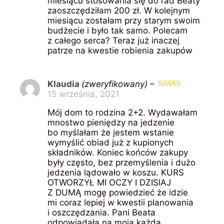
miesiącu stosowania się do rad Beaty
zaoszczędziłam 200 zł. W kolejnym
miesiącu zostałam przy starym swoim
budżecie i było tak samo. Polecam
z całego serca? Teraz już inaczej
patrze na kwestie robienia zakupów
Klaudia
(zweryfikowany)
–
15 września, 2021
Oceniono
5
na 5
Mój dom to rodzina 2+2. Wydawałam
mnostwo pieniędzy na jedzenie
bo myślałam że jestem wstanie
wymyślić obiad już z kupionych
składników. Koniec końców zakupy
były często, bez przemyślenia i dużo
jedzenia lądowało w koszu. KURS
OTWORZYŁ MI OCZY I DZISIAJ
Z DUMĄ mogę powiedzieć że idzie
mi coraz lepiej w kwestii planowania
i oszczędzania. Pani Beata
odpowiadała na moja każda