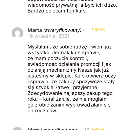
wiadomość prywatną, a było ich duzo.
Bardzo polecam ten kurs.
Marta
(zweryfikowany)
–
16 września, 2021
Oceniono
5
na 5
Myślałam, że sobie radzę i wiem już
wszystko. Jednak kurs sprawił,
że mam poczucie kontroli,
świadomość działania promocji i jak
działają mechanizmy Nasze jak już
jesteśmy w sklepie. Kurs otwiera oczy
i sprawia, że zakupy spożywcze stały
się szybkie, łatwe i przyjemne.
Zdecydowanie najlepszy zakup tego
roku – kurs! żałuje, że nie mogłam
go zrobić zanim wyprowadziłam się
od rodziców.
Mart
(zweryfikowany)
–
16